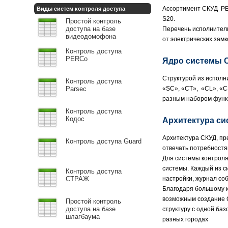
Ассортимент СКУД PER
Виды систем контроля доступа
S20.
Простой контроль
доступа на базе
Перечень исполнитель
видеодомофона
от электрических замк
Контроль доступа
PERCo
Ядро системы 
Структурой из исполн
Контроль доступа
Parsec
«SC», «CT», «CL», «С
разным набором функ
Контроль доступа
Кодос
Архитектура си
Архитектура СКУД, пр
Контроль доступа Guard
отвечать потребностя
Для системы контроля
системы. Каждый из с
Контроль доступа
СТРАЖ
настройки, журнал соб
Благодаря большому к
возможным создание 
Простой контроль
доступа на базе
структуру с одной баз
шлагбаума
разных городах