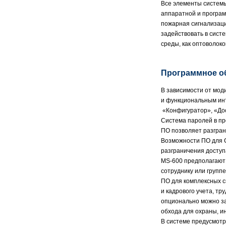
Все элементы системы
аппаратной и програм
пожарная сигнализаци
задействовать в сист
среды, как оптоволок
Программное об
В зависимости от мод
и функциональным ин
«Конфигуратор», «Дос
Система паролей в п
ПО позволяет разгран
Возможности ПО для С
разграничения досту
MS-600 предполагают 
сотруднику или групп
ПО для комплексных с
и кадрового учета, т
опционально можно за
обхода для охраны, и
В системе предусмотр