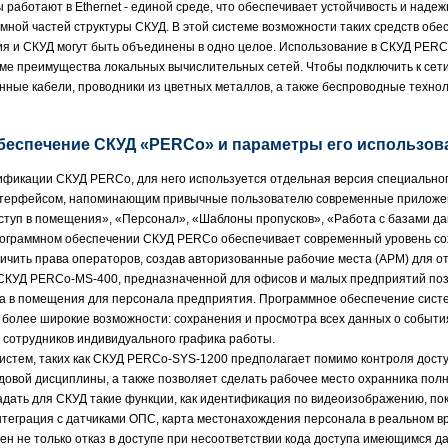
 работают в Ethernet - единой среде, что обеспечивает устойчивость и над
мной частей структуры СКУД. В этой системе возможности таких средств обе
я и СКУД могут быть объединены в одно целое. Использование в СКУД PERCo
еме преимущества локальных вычислительных сетей. Чтобы подключить к сет
онные кабели, проводники из цветных металлов, а также беспроводные технол
еспечение СКУД «PERCo» и параметры его использов
ификации СКУД PERCo, для него используется отдельная версия специально
терфейсом, напоминающим привычные пользователю современные приложе
туп в помещения», «Персонал», «Шаблоны пропусков», «Работа с базами да
рограммном обеспечении СКУД PERCo обеспечивает современный уровень с
ичить права операторов, создав авторизованные рабочие места (АРМ) для от
КУД PERCo-MS-400, предназначенной для офисов и малых предприятий позв
па в помещения для персонала предприятия. Программное обеспечение сист
более широкие возможности: сохранения и просмотра всех данных о события
е сотрудников индивидуального графика работы.
истем, таких как СКУД PERCo-SYS-1200 предполагает помимо контроля досту
рудовой дисциплины, а также позволяет сделать рабочее место охранника по
дать для СКУД такие функции, как идентификация по видеоизображению, п
нтеграция с датчиками ОПС, карта местонахождения персонала в реальном в
ен не только отказ в доступе при несоответствии кода доступа имеющимся д