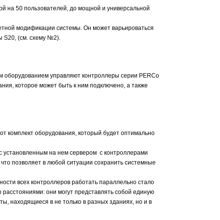
й на 50 пользователей, до мощной и универсальной
етной модификации системы. Он может варьироваться
 S20, (см. схему №2).
ным оборудованием управляют контроллеры серии PERCo
ия, которое может быть к ним подключено, а также
от комплект оборудования, который будет оптимально
с установленным на нем сервером с контроллерами
 что позволяет в любой ситуации сохранить системные
ности всех контроллеров работать параллельно стало
расстояниями: они могут представлять собой единую
ы, находящиеся в не только в разных зданиях, но и в