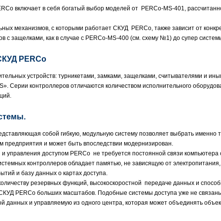
Co включает в себя богатый выбор моделей от PERCo-MS-401, рассчитанно
ных механизмов, с которыми работает СКУД PERCo, также зависит от конкр
ов с защелками, как в случае с PERCo-MS-400 (см. схему №1) до супер системы
СКУД PERCo
ительных устройств: турникетами, замками, защелками, считывателями и и
S». Серии контроллеров отличаются количеством исполнительного оборудован
ций.
стемы.
едставляющая собой гибкую, модульную систему позволяет выбрать именно т
м предприятия и может быть впоследствии модернизирован.
 и управления доступом PERCo не требуется постоянной связи компьютера 
истемных контроллеров обладает памятью, не зависящую от электропитания,
ытий и базу данных о картах доступа.
оличеству резервных функций, высокоскоростной передаче данных и способ
СКУД PERCo больших масштабов. Подобные системы доступа уже не связаны 
ой данных и управляемую из одного центра, которая может объединять объект