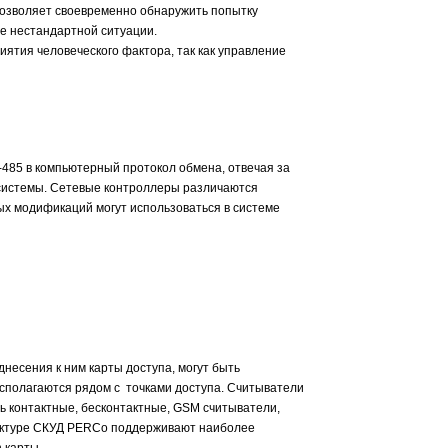
 позволяет своевременно обнаружить попытку
е нестандартной ситуации.
тия человеческого фактора, так как управление
485 в компьютерный протокол обмена, отвечая за
системы. Сетевые контроллеры различаются
х модификаций могут использоваться в системе
есения к ним карты доступа, могут быть
сполагаются рядом с точками доступа. Считыватели
ть контактные, бесконтактные, GSM считыватели,
руктуре СКУД PERCo поддерживают наиболее