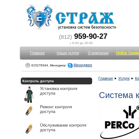
959-90-27
(812)
с 9:00 до 20:00
Главная
Наши услуги
О компании
Online Заяв
Менеджер
615278344, Менеджер
Главная
Услуги
Ко
Контроль доступа
Установка контроля
Система 
доступа
Ремонт контроля
доступа
Обслуживание контроля
доступа