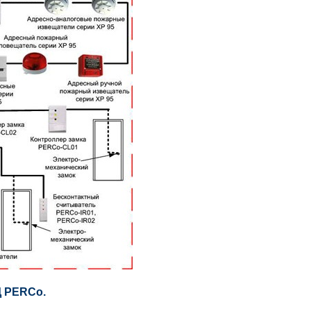
Д
PERCo.