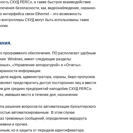
ежность СКУД PERCo, а также быстрое взаимодействие
спечения безопасности, как, видеонаблюдение, охранно-
 интерфейса связи Ethernet – это возможность
и контроллеры СКУД могут быть использованы такие
огии.
ания.
го программного обеспечения. ПО располагает удобным
ния Windows, имеет следующие разделы:
нных», «Управление аппаратурой» и «Отчеты».
охранности информации.
дела кадров, администратора, охраны, бюро пропусков.
оляет предотвратить доступ посторонних лиц и ввести
ем для средних предприятий наподобие СКУД PERCo-
х, имевших место в течение дня, назначение
па решение вопросов по автоматизации бухгалтерского
лностью автоматизированным. В этом случае
оказ тревожных сообщений, определение маршрута
ремени и прочее.
анным, но и защита от передачи идентификатора