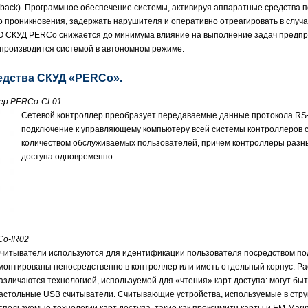
ssback). Программное обеспечение системы, активируя аппаратные средства
 проникновения, задержать нарушителя и оперативно отреагировать в случа
 СКУД PERCo снижается до минимума влияние на выполнение задач предприя
производится системой в автономном режиме.
едства СКУД «PERCo».
лер PERCo-CL01
Сетевой контроллер преобразует передаваемые данные протокола RS-
подключение к управляющему компьютеру всей системы контроллеров 
количеством обслуживаемых пользователей, причем контроллеры разны
доступа одновременно.
Co-IR02
читыватели используются для идентификации пользователя посредством подн
монтированы непосредственно в контроллер или иметь отдельный корпус. Ра
азличаются технологией, используемой для «чтения» карт доступа: могут бы
астольные USB считыватели. Считывающие устройства, используемые в ст