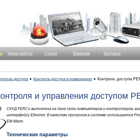
ка
Наши работы
Статьи
Вакансии
Контакты
Контроль доступа PE
нтроль доступа
Контроль доступа в помещениях
контроля и управления доступом P
СКУД PERCo выполнена на базе сети компьютеров и контроллеров, в
интерфейсу Ethernet. В качестве пропусков в системе используются Pr
EM-Marin.
Технические параметры